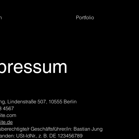
h
Portfolio
pressum
ng, Lindenstraße 507, 10555 Berlin
3 4567
ite.com
te.de
sberechtigte/r Geschäftsführer/in: Bastian Jung
nden: USt-IdNr., z. B. DE 123456789