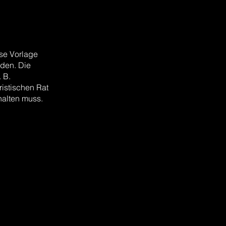
ese Vorlage
rden. Die
 B.
istischen Rat
halten muss.