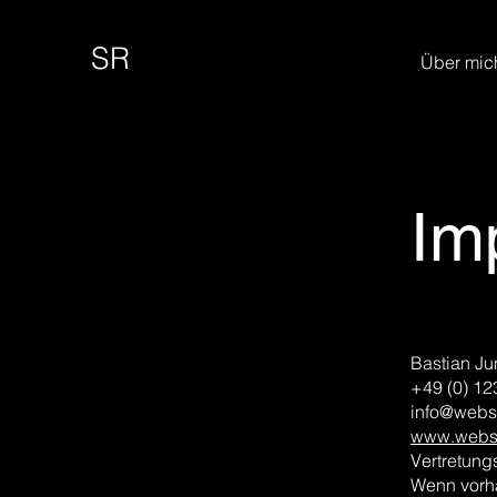
SR
Über mic
Im
Bastian Ju
+49 (0) 12
info@webs
www.websi
Vertretung
Wenn vorha